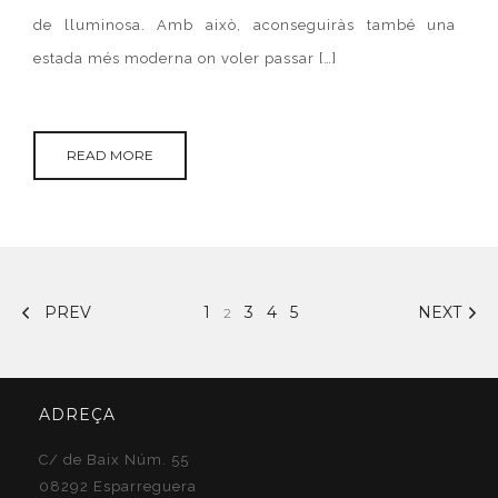
de lluminosa. Amb això, aconseguiràs també una
estada més moderna on voler passar […]
READ MORE
PREV
1
3
4
5
NEXT
2
ADREÇA
C/ de Baix Núm. 55
08292 Esparreguera