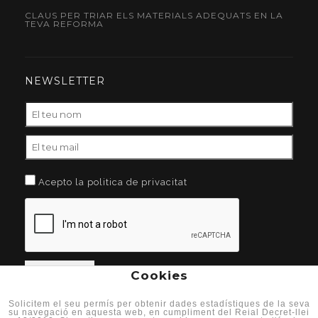
CLAUS PER TRIAR ELS MATERIALS ADEQUATS EN LA
TEVA REFORMA
NEWSLETTER
Acepto la politica de privacitat
Cookies
Solicitem el seu permís per obtenir dades estadístiques de la seva
su navegació en aquesta web, en cumpliment del Reial Decret-llei
Sitemap
| Aviso Legal
|
Condiciones de uso
|
Cookies
|