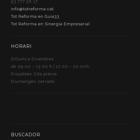
93 777 56 17
info@totreforma.cat
Tot Reforma en Guia33
Tot Reforma en Sinergia Empresarial
HORARI
Dilluns a Divendres:
de 09:00 – 13:00 h | 17:00 – 20:00h ·
Dissabtes: Cita prèvia
Diumenges: cerrado
BUSCADOR