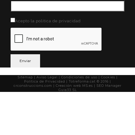
Acepto la politica de privacidad
Sitemap
| Aviso Legal
|
Condiciones de uso
|
Cookies
|
Política de Privacidad
| Totreforma.cat © 2016 |
crconstruccions.com
| Creación web
MS.es
| SEO Manager
Guia33 SL