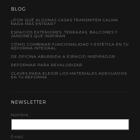
BLOG
¿POR QUÉ ALGUNAS CASAS TRANSMITEN CALMA
NADA MÁS ENTRAR?
ESPACIOS EXTERIORES: TERRAZAS, BALCONES Y
JARDINES QUE INSPIRAN
CÓMO COMBINAR FUNCIONALIDAD Y ESTÉTICA EN TU
REFORMA INTEGRAL
DE OFICINA ABURRIDA A ESPACIO INSPIRADOR
REFORMAR PARA REVALORIZAR
CLAVES PARA ELEGIR LOS MATERIALES ADECUADOS
EN TU REFORMA
NEWSLETTER
Nombre
Email