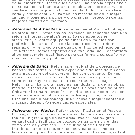
de la lampistería. Todos ellos tienen una amplia experiencia
en su campo, sabiendo atender cualquier tipo de servicio,
desde el más pequeño al más grande, todo con una atención
seria y profesional. Utilizamos los materiales de la mejor
calidad y ponemos a su servicio una gran selección de las
mejores marcas del mercado.
Reformas de Albañilería
. Reformas en el Prat de Llobregat
de albañilería. Profesionales en todos los aspectos para una
reforma integral de albañilería. Somos expertos en
albañilería, nuestro equipo de albañiles y paletas son
profesionales en el oficio de la construcción, la reforma,
reparación y renovación de cualquier tipo de edificación. En
Tot Reforma, somos expertos en albañilería. Aquí encontrará
al personal mejor cualificado para dar forma a su sueño, de
una manera seria y profesional.
Reforma de baños
.
Reformas en el Prat de Llobregat de
baños y sanitarios. Nuestra experiencia de más de 20 años
avala nuestro nivel de compromiso con el cliente. Somos
especialistas en la reforma de baños y aseos y buscamos
siempre la mayor calidad en todos nuestros trabajos.
Reformar un baño o un aseo es, sin duda, una de las obras
más solicitadas en los últimos años. En ocasiones se busca
únicamente una renovación por criterios de modernización
en su estética, en otros casos se hace por mejorar su
funcionalidad o por conseguir un espacio mejor adaptado a
discapacidades y/o necesidades especiales.
Reformas con Pladur.
Reformas con Pladur en el Prat de
Llobregat. El pladur es un material de construcción que ha
tenido un gran auge de comercialización, por su gran
versatilidad y facilidad de colocación tanto en viviendas
como locales y oficinas. El pladur se puede usar en
interiores tanto para cubrir techos y paredes como para
levantar tabiques. Es un material con muchas ventajas tanto