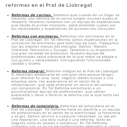
reformas en el Prat de Llobregat
Reformas de cocinas
.
Sabemos que cuando en un hogar se
necesita una reforma de la cocina surgen muchas dudas al
respecto. Nosotros contamos con un equipo de especialistas,
que desde el primer momento, sabrá entender cuáles son
las necesidades y expectativas de quienes nos consultan.
Reformas con encimeras.
Reformas con encimeras en el
Prat de Llobregat. En Tot reforma somos especialistas en la
utilización de encimeras para todo tipo de usos. Trabajamos
con las mejores marcas del mercado: Dekton, Neolith,
Silestone, Naturamia y Duropal. Tenemos a su disposición
una gran variedad de productos. Nuestro equipo de
profesionales sabrá asesorarle en lo que mejor se adapte a
sus gustos y necesidades. Consiguiendo funcionalidad,
calidad y diseño.
Reforma integral:
Reforma integral en el Prat de Llobregat.
Si necesitas embarcarte en una gran obra porque tengas
que reformar tu casa, local, negocio…debes buscar a una
empresa seria, con experiencia en el sector de la
rehabilitación, que sepa ofrecerte un servicio de calidad y
con compromiso. En Tot Reforma encontrarás a un
pluridisciplinar equipo de profesionales, que sabrán
asesorarte y llevar a término la reforma con la que tanto has
soñado.
Reformas de lampistería.
Reformas de lampistería en el
Prat de Llobregat. Tot Reforma tiene en plantilla a un equipo
de profesionales en el sector de la electricidad, la fontanería
y el gas. Damos servicio a cualquier necesidad, ya sea por
una reparación, una obra nueva o una reforma, tanto en
hogares como en locales o comercios. En Tot Reforma,
contamos con un grupo de profesionales dedicados al sector