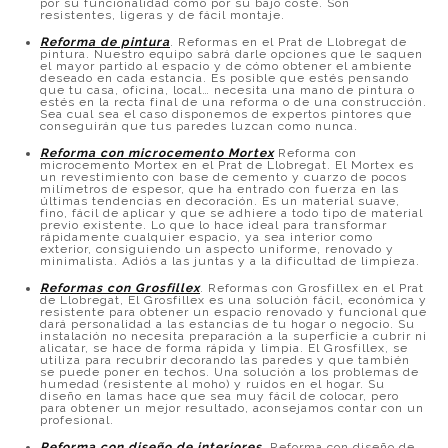
por su funcionalidad como por su bajo coste. Son
resistentes, ligeras y de fácil montaje.
Reforma de pintura
. Reformas en el Prat de Llobregat de
pintura. Nuestro equipo sabrá darle opciones que le saquen
el mayor partido al espacio y de cómo obtener el ambiente
deseado en cada estancia. Es posible que estés pensando
que tu casa, oficina, local… necesita una mano de pintura o
estés en la recta final de una reforma o de una construcción.
Sea cual sea el caso disponemos de expertos pintores que
conseguirán que tus paredes luzcan como nunca.
Reforma con microcemento Mortex
Reforma con
microcemento Mortex en el Prat de Llobregat. El Mortex es
un revestimiento con base de cemento y cuarzo de pocos
milímetros de espesor, que ha entrado con fuerza en las
últimas tendencias en decoración. Es un material suave,
fino, fácil de aplicar y que se adhiere a todo tipo de material
previo existente. Lo que lo hace ideal para transformar
rápidamente cualquier espacio, ya sea interior como
exterior, consiguiendo un aspecto uniforme, renovado y
minimalista. Adiós a las juntas y a la dificultad de limpieza.
Reformas con Grosfillex
. Reformas con Grosfillex en el Prat
de Llobregat, El Grosfillex es una solución fácil, económica y
resistente para obtener un espacio renovado y funcional que
dará personalidad a las estancias de tu hogar o negocio. Su
instalación no necesita preparación a la superficie a cubrir ni
alicatar, se hace de forma rápida y limpia. El Grosfillex, se
utiliza para recubrir decorando las paredes y que también
se puede poner en techos. Una solución a los problemas de
humedad (resistente al moho) y ruidos en el hogar. Su
diseño en lamas hace que sea muy fácil de colocar, pero
para obtener un mejor resultado, aconsejamos contar con un
profesional.
Reforma con diseño de interiores
.
Reforma con diseño de