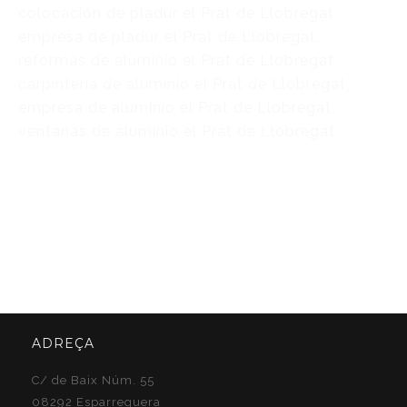
colocación de pladur el Prat de Llobregat,
empresa de pladur el Prat de Llobregat,
reformas de aluminio el Prat de Llobregat ,
carpintería de aluminio el Prat de Llobregat,
empresa de aluminio el Prat de Llobregat,
ventanas de aluminio el Prat de Llobregat
ADREÇA
C/ de Baix Núm. 55
08292 Esparreguera