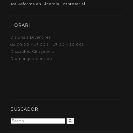
Tot Reforma en Sinergia Empresarial
HORARI
Dilluns a Divendres:
de 09:00 – 13:00 h | 17:00 – 20:00h ·
Dissabtes: Cita prèvia
Diumenges: cerrado
BUSCADOR