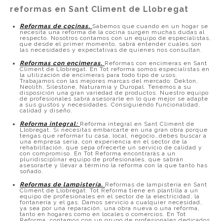
reformas en Sant Climent de Llobregat
Reformas de cocinas
.
Sabemos que cuando en un hogar se
necesita una reforma de la cocina surgen muchas dudas al
respecto. Nosotros contamos con un equipo de especialistas,
que desde el primer momento, sabrá entender cuáles son
las necesidades y expectativas de quienes nos consultan.
Reformas con encimeras.
Reformas con encimeras en Sant
Climent de Llobregat. En Tot reforma somos especialistas en
la utilización de encimeras para todo tipo de usos.
Trabajamos con las mejores marcas del mercado: Dekton,
Neolith, Silestone, Naturamia y Duropal. Tenemos a su
disposición una gran variedad de productos. Nuestro equipo
de profesionales sabrá asesorarle en lo que mejor se adapte
a sus gustos y necesidades. Consiguiendo funcionalidad,
calidad y diseño.
Reforma integral:
Reforma integral en Sant Climent de
Llobregat. Si necesitas embarcarte en una gran obra porque
tengas que reformar tu casa, local, negocio…debes buscar a
una empresa seria, con experiencia en el sector de la
rehabilitación, que sepa ofrecerte un servicio de calidad y
con compromiso. En Tot Reforma encontrarás a un
pluridisciplinar equipo de profesionales, que sabrán
asesorarte y llevar a término la reforma con la que tanto has
soñado.
Reformas de lampistería.
Reformas de lampistería en Sant
Climent de Llobregat. Tot Reforma tiene en plantilla a un
equipo de profesionales en el sector de la electricidad, la
fontanería y el gas. Damos servicio a cualquier necesidad,
ya sea por una reparación, una obra nueva o una reforma,
tanto en hogares como en locales o comercios. En Tot
Reforma, contamos con un grupo de profesionales dedicados