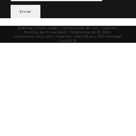
Sitemap
| Aviso Legal
|
Condiciones de uso
|
Cookies
|
Política de Privacidad
| Totreforma.cat © 2016 |
crconstruccions.com
| Creación web
MS.es
| SEO Manager
Guia33 SL