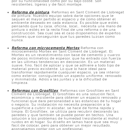
por su funcionalidad como por su bajo coste. Son
resistentes, ligeras y de fácil montaje.
Reforma de pintura
. Reformas en Sant Climent de Llobregat
de pintura. Nuestro equipo sabrá darle opciones que le
saquen el mayor partido al espacio y de cómo obtener el
ambiente deseado en cada estancia. Es posible que estés
pensando que tu casa, oficina, local… necesita una mano de
pintura o estés en la recta final de una reforma o de una
construcción. Sea cual sea el caso disponemos de expertos
pintores que conseguirán que tus paredes luzcan como
nunca.
Reforma con microcemento Mortex
Reforma con
microcemento Mortex en Sant Climent de Llobregat. El
Mortex es un revestimiento con base de cemento y cuarzo
de pocos milímetros de espesor, que ha entrado con fuerza
en las últimas tendencias en decoración. Es un material
suave, fino, fácil de aplicar y que se adhiere a todo tipo de
material previo existente. Lo que lo hace ideal para
transformar rápidamente cualquier espacio, ya sea interior
como exterior, consiguiendo un aspecto uniforme, renovado
y minimalista. Adiós a las juntas y a la dificultad de
limpieza.
Reformas con Grosfillex
. Reformas con Grosfillex en Sant
Climent de Llobregat, El Grosfillex es una solución fácil,
económica y resistente para obtener un espacio renovado y
funcional que dará personalidad a las estancias de tu hogar
o negocio. Su instalación no necesita preparación a la
superficie a cubrir ni alicatar, se hace de forma rápida y
limpia. El Grosfillex, se utiliza para recubrir decorando las
paredes y que también se puede poner en techos. Una
solución a los problemas de humedad (resistente al moho) y
ruidos en el hogar. Su diseño en lamas hace que sea muy
fácil de colocar, pero para obtener un mejor resultado,
aconsejamos contar con un profesional.