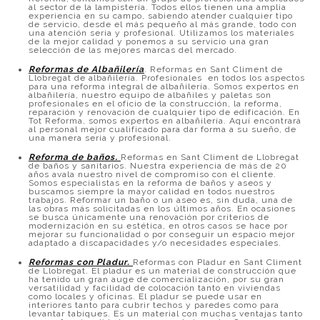
al sector de la lampistería. Todos ellos tienen una amplia
experiencia en su campo, sabiendo atender cualquier tipo
de servicio, desde el más pequeño al más grande, todo con
una atención seria y profesional. Utilizamos los materiales
de la mejor calidad y ponemos a su servicio una gran
selección de las mejores marcas del mercado.
Reformas de Albañilería
. Reformas en Sant Climent de
Llobregat de albañilería. Profesionales en todos los aspectos
para una reforma integral de albañilería. Somos expertos en
albañilería, nuestro equipo de albañiles y paletas son
profesionales en el oficio de la construcción, la reforma,
reparación y renovación de cualquier tipo de edificación. En
Tot Reforma, somos expertos en albañilería. Aquí encontrará
al personal mejor cualificado para dar forma a su sueño, de
una manera seria y profesional.
Reforma de baños
.
Reformas en Sant Climent de Llobregat
de baños y sanitarios. Nuestra experiencia de más de 20
años avala nuestro nivel de compromiso con el cliente.
Somos especialistas en la reforma de baños y aseos y
buscamos siempre la mayor calidad en todos nuestros
trabajos. Reformar un baño o un aseo es, sin duda, una de
las obras más solicitadas en los últimos años. En ocasiones
se busca únicamente una renovación por criterios de
modernización en su estética, en otros casos se hace por
mejorar su funcionalidad o por conseguir un espacio mejor
adaptado a discapacidades y/o necesidades especiales.
Reformas con Pladur.
Reformas con Pladur en Sant Climent
de Llobregat. El pladur es un material de construcción que
ha tenido un gran auge de comercialización, por su gran
versatilidad y facilidad de colocación tanto en viviendas
como locales y oficinas. El pladur se puede usar en
interiores tanto para cubrir techos y paredes como para
levantar tabiques. Es un material con muchas ventajas tanto