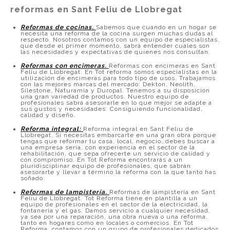
reformas en Sant Feliu de Llobregat
Reformas de cocinas
.
Sabemos que cuando en un hogar se
necesita una reforma de la cocina surgen muchas dudas al
respecto. Nosotros contamos con un equipo de especialistas,
que desde el primer momento, sabrá entender cuáles son
las necesidades y expectativas de quienes nos consultan.
Reformas con encimeras.
Reformas con encimeras en Sant
Feliu de Llobregat. En Tot reforma somos especialistas en la
utilización de encimeras para todo tipo de usos. Trabajamos
con las mejores marcas del mercado: Dekton, Neolith,
Silestone, Naturamia y Duropal. Tenemos a su disposición
una gran variedad de productos. Nuestro equipo de
profesionales sabrá asesorarle en lo que mejor se adapte a
sus gustos y necesidades. Consiguiendo funcionalidad,
calidad y diseño.
Reforma integral:
Reforma integral en Sant Feliu de
Llobregat. Si necesitas embarcarte en una gran obra porque
tengas que reformar tu casa, local, negocio…debes buscar a
una empresa seria, con experiencia en el sector de la
rehabilitación, que sepa ofrecerte un servicio de calidad y
con compromiso. En Tot Reforma encontrarás a un
pluridisciplinar equipo de profesionales, que sabrán
asesorarte y llevar a término la reforma con la que tanto has
soñado.
Reformas de lampistería.
Reformas de lampistería en Sant
Feliu de Llobregat. Tot Reforma tiene en plantilla a un
equipo de profesionales en el sector de la electricidad, la
fontanería y el gas. Damos servicio a cualquier necesidad,
ya sea por una reparación, una obra nueva o una reforma,
tanto en hogares como en locales o comercios. En Tot
Reforma, contamos con un grupo de profesionales dedicados