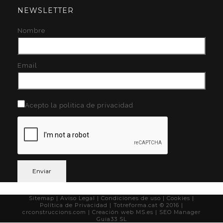
NEWSLETTER
Nombre
Email
Acepto la politica de privacidad
Sitemap
| Aviso Legal
|
Condiciones de uso
|
Cookies
|
Política de Privacidad
| Totreforma.cat © 2016 |
crconstruccions.com
| Creación web
MS.es
| SEO Manager
Guia33 SL