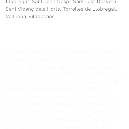
Llobregat, Sant Joan Despí, Sant Just Desvern,
Sant Vicenç dels Horts, Torrelles de Llobregat,
Vallirana, Viladecans.
Reformas en Sant Feliu de Llobregat, empresa
de reformas Sant Feliu de Llobregat, reformas
en Sant Feliu de Llobregat , reformar en , Sant
Feliu de Llobregat reformar tu casa Sant Feliu de
Llobregat, reformar tu vivienda en Sant Feliu de
Llobregat, reformar tu hogar Sant Feliu de
Llobregat, reformar tu negocio Sant Feliu de
Llobregat, reformas de negocios Sant Feliu de
Llobregat, reforma de negocio en Sant Feliu de
Llobregat, reformas de hogar Sant Feliu de
Llobregat, reforma de hogar en Sant Feliu de