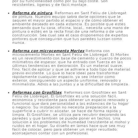
por su funcionalidad como por su bajo coste. Son
resistentes, ligeras y de fácil montaje.
Reforma de pintura
. Reformas en Sant Feliu de Llobregat
de pintura. Nuestro equipo sabrá darle opciones que le
saquen el mayor partido al espacio y de cómo obtener el
ambiente deseado en cada estancia. Es posible que estés
pensando que tu casa, oficina, local… necesita una mano de
pintura o estés en la recta final de una reforma o de una
construcción. Sea cual sea el caso disponemos de expertos
pintores que conseguirán que tus paredes luzcan como
nunca.
Reforma con microcemento Mortex
Reforma con
microcemento Mortex en Sant Feliu de Llobregat. El Mortex
es un revestimiento con base de cemento y cuarzo de pocos
milímetros de espesor, que ha entrado con fuerza en las
últimas tendencias en decoración. Es un material suave,
fino, fácil de aplicar y que se adhiere a todo tipo de material
previo existente. Lo que lo hace ideal para transformar
rápidamente cualquier espacio, ya sea interior como
exterior, consiguiendo un aspecto uniforme, renovado y
minimalista. Adiós a las juntas y a la dificultad de limpieza.
Reformas con Grosfillex
. Reformas con Grosfillex en Sant
Feliu de Llobregat, El Grosfillex es una solución fácil,
económica y resistente para obtener un espacio renovado y
funcional que dará personalidad a las estancias de tu hogar
o negocio. Su instalación no necesita preparación a la
superficie a cubrir ni alicatar, se hace de forma rápida y
limpia. El Grosfillex, se utiliza para recubrir decorando las
paredes y que también se puede poner en techos. Una
solución a los problemas de humedad (resistente al moho) y
ruidos en el hogar. Su diseño en lamas hace que sea muy
fácil de colocar, pero para obtener un mejor resultado,
aconsejamos contar con un profesional.