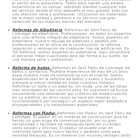
al sector de la lampistería. Todos ellos tienen una amplia
experiencia en su campo, sabiendo atender cualquier tipo
de servicio, desde el más pequeño al más grande, todo con
una atención seria y profesional. Utilizamos los materiales
de la mejor calidad y ponemos a su servicio una gran
selección de las mejores marcas del mercado.
Reformas de Albañilería
. Reformas en Sant Feliu de
Llobregat de albañilería. Profesionales en todos los aspectos
para una reforma integral de albañilería. Somos expertos en
albañilería, nuestro equipo de albañiles y paletas son
profesionales en el oficio de la construcción, la reforma,
reparación y renovación de cualquier tipo de edificación. En
Tot Reforma, somos expertos en albañilería. Aquí encontrará
al personal mejor cualificado para dar forma a su sueño, de
una manera seria y profesional.
Reforma de baños
.
Reformas en Sant Feliu de Llobregat de
baños y sanitarios. Nuestra experiencia de más de 20 años
avala nuestro nivel de compromiso con el cliente. Somos
especialistas en la reforma de baños y aseos y buscamos
siempre la mayor calidad en todos nuestros trabajos.
Reformar un baño o un aseo es, sin duda, una de las obras
más solicitadas en los últimos años. En ocasiones se busca
únicamente una renovación por criterios de modernización
en su estética, en otros casos se hace por mejorar su
funcionalidad o por conseguir un espacio mejor adaptado a
discapacidades y/o necesidades especiales.
Reformas con Pladur.
Reformas con Pladur en Sant Feliu de
Llobregat. El pladur es un material de construcción que ha
tenido un gran auge de comercialización, por su gran
versatilidad y facilidad de colocación tanto en viviendas
como locales y oficinas. El pladur se puede usar en
interiores tanto para cubrir techos y paredes como para
levantar tabiques. Es un material con muchas ventajas tanto