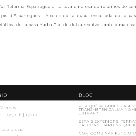
ot Reforma Esparraguera, la teva empresa de reformes de con
pis d’Esparreguera. Aixetes de la dutxa encastada de la cas
etàl·lica de la casa Yurba Plat de dutxa realitzat amb la mateixa
RIO
BLOG
PER QUÈ ALGUNES CASES
 Viernes:
TRANSMETEN CALMA NOM
ENTRAR?
 – 12:30 h | 17:00 –
ESPAIS EXTERIORS: TERRA
·
BALCONS I JARDINS QUE I
 cita previa
COM COMBINAR FUNCIONAL