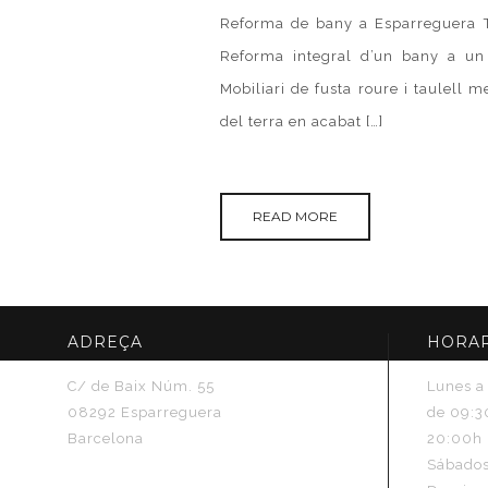
Reforma de bany a Esparreguera T
Reforma integral d’un bany a un 
Mobiliari de fusta roure i taulell m
del terra en acabat […]
READ MORE
ADREÇA
HORA
C/ de Baix Núm. 55
Lunes a
08292 Esparreguera
de 09:30
Barcelona
20:00h 
Sábados