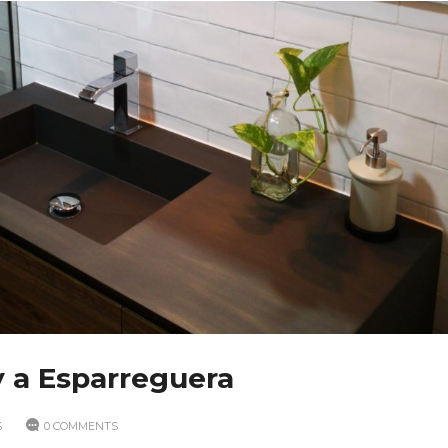
 a Esparreguera
S
0 COMMENTS