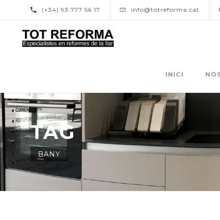
(+34) 93 777 56 17
info@totreforma.cat
INICI
NO
TAG
BANY