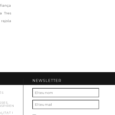
fiança
a Tres
 rajola
NEWSLETTER
ÉS
SSES,
NSPIREN
ITAT I