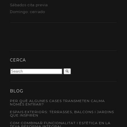
Sábados cita previa
Domingo: cerrado
CERCA
BLOG
PER QUÈ ALGUNES CASES TRANSMETEN CALMA
NOMÉS ENTRAR?
ESPAIS EXTERIORS: TERRASSES, BALCONS I JARDINS
QUE INSPIREN
COM COMBINAR FUNCIONALITAT I ESTÈTICA EN LA
TEVA REFORMA INTEGRAL