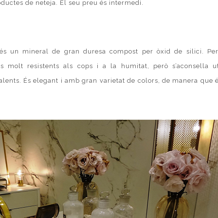
uctes de neteja. El seu preu és intermedi.
és un mineral de gran duresa compost per òxid de silici. Per
s molt resistents als cops i a la humitat, però s’aconsella ut
alents. És elegant i amb gran varietat de colors, de manera que 