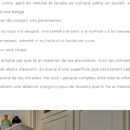
ina, però en realitat el lavabo es col·loca sobre un taulell, 
 d’una botiga.
s han de complir uns paràmetres:
ls cops o al desgast, sinó també a la calor, a la humitat o a les taques
e netejar, sobretot si es tracta d’un taulell de cuina.
ini amb l’espai.
t àmplia pel que fa al material de les
encimeres
. Això les conver
 abans d’escollir. Es tracta d’una superfície que utilitzarem cad
 centre de les mirades. Per això i perquè compteu amb tota la inf
ostrem una selecció d’alguns tipus de taulells que hi ha al merc