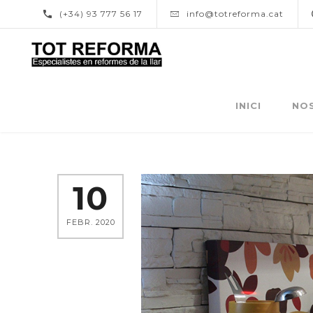
(+34) 93 777 56 17
info@totreforma.cat
INICI
NO
10
FEBR. 2020