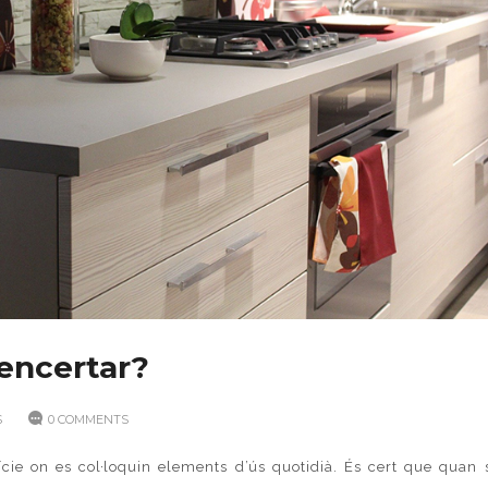
encertar?
S
0 COMMENTS
cie on es col·loquin elements d’ús quotidià. És cert que quan 