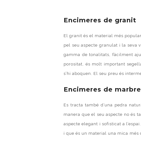
Encimeres
de granit
El granit és el material més popular 
pel seu aspecte granulat i la seva va
gamma de tonalitats, fàcilment aju
porositat, és molt important segell
s’hi aboquen. El seu preu és interm
Encimeres
de marbre
Es tracta també d’una pedra natur
manera que el seu aspecte no és ta
aspecte elegant i sofisticat a l’espai
i que és un material una mica més d