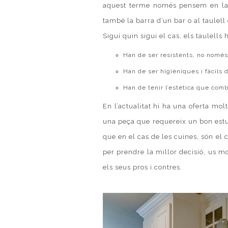
aquest terme només pensem en la cu
també la barra d’un bar o al taulell
Sigui quin sigui el cas, els taulell
Han de ser resistents, no només a
Han de ser higièniques i fàcils d
Han de tenir l’estètica que comb
En l’actualitat hi ha una oferta mol
una peça que requereix un bon estudi
que en el cas de les cuines, són el
per prendre la millor decisió, us m
els seus pros i contres.