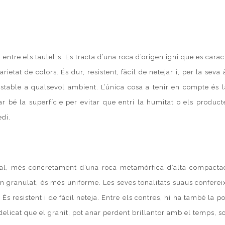
entre els taulells. Es tracta d’una roca d’origen igni que es carac
rietat de colors. És dur, resistent, fàcil de netejar i, per la seva
stable a qualsevol ambient. L’única cosa a tenir en compte és 
ar bé la superfície per evitar que entri la humitat o els produc
edi.
al, més concretament d’una roca metamòrfica d’alta compactac
n granulat, és més uniforme. Les seves tonalitats suaus confere
. És resistent i de fàcil neteja. Entre els contres, hi ha també la po
elicat que el granit, pot anar perdent brillantor amb el temps, s