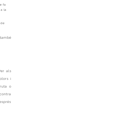
e fa
a la
 de
ò també
er als
olors i
ruta o
 contra
esprés