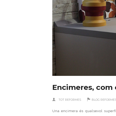
Encimeres, com 
TOT REFORMES
BLOG REFORME
Una
encimera
és qualsevol superfí