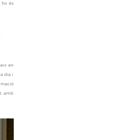
o ho és
.
teix en
a dia i
ormació
at, amb