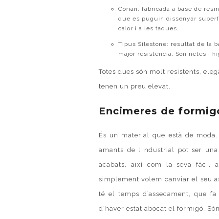
Corian
: fabricada a base de resi
que es puguin dissenyar superfí
calor i a les taques.
Tipus
Silestone
: resultat de la
major resistència. Són netes i h
Totes dues són molt resistents, eleg
tenen un preu elevat.
Encimeres de formig
És un material que està de moda. 
amants de l’industrial pot ser una
acabats, així com la seva fàcil 
simplement volem canviar el seu asp
té el temps d’assecament, que fa
d’haver estat abocat el formigó. S