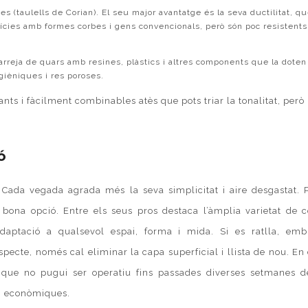
nes (taulells de
Corian
). El seu major avantatge és la seva ductilitat, qu
cies amb formes corbes i gens convencionals, però són poc resistents 
 barreja de quars amb resines, plàstics i altres components que la doten
igièniques i res poroses.
ants i fàcilment combinables atès que pots triar la tonalitat, per
ó
Cada vegada agrada més la seva simplicitat i aire desgastat. P
 bona opció. Entre els seus pros destaca l’àmplia varietat de c
adaptació a qualsevol espai, forma i mida. Si es ratlla, emb
ecte, només cal eliminar la capa superficial i llista de nou. En
 que no pugui ser operatiu fins passades diverses setmanes d
ón econòmiques.