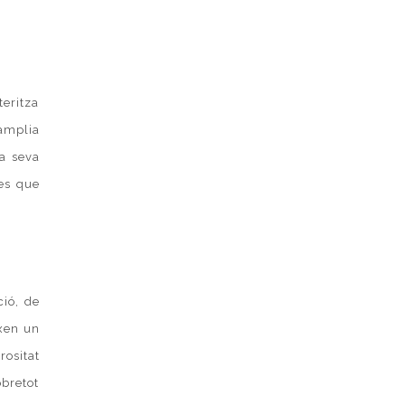
teritza
 àmplia
la seva
tes que
ió, de
ixen un
rositat
obretot