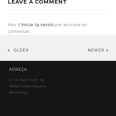
LEAVE A COMMENT
Heu d'
iniciar la sessió
per escriure un
comentari.
OLDER
NEWER
ADREÇA
C/ de Baix Núm. 55
08292 Esparreguera
Barcelona