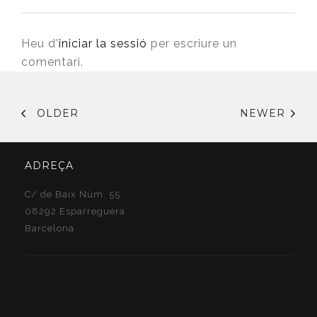
Heu d'
iniciar la sessió
per escriure un
comentari.
OLDER
NEWER
ADREÇA
C/ de Baix Núm. 55
08292 Esparreguera
Barcelona