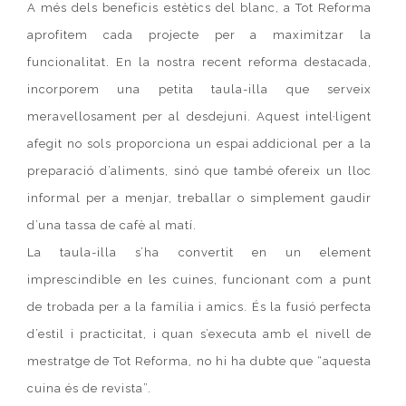
A més dels beneficis estètics del blanc, a Tot Reforma
aprofitem cada projecte per a maximitzar la
funcionalitat. En la nostra recent reforma destacada,
incorporem una petita taula-illa que serveix
meravellosament per al desdejuni. Aquest intel·ligent
afegit no sols proporciona un espai addicional per a la
preparació d’aliments, sinó que també ofereix un lloc
informal per a menjar, treballar o simplement gaudir
d’una tassa de cafè al matí.
La taula-illa s’ha convertit en un element
imprescindible en les cuines, funcionant com a punt
de trobada per a la família i amics. És la fusió perfecta
d’estil i practicitat, i quan s’executa amb el nivell de
mestratge de Tot Reforma, no hi ha dubte que “aquesta
cuina és de revista”.