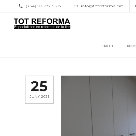
(+34) 93 777 56 17
info@totreforma.cat
INICI
NO
25
JUNY 2021