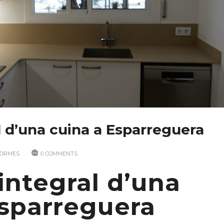
 d’una cuina a Esparreguera
FORMES
0 COMMENTS
integral d’una
Esparreguera