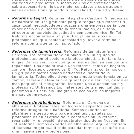
variedad de productos. Nuestro equipo de profesionales
sabrá asesorarle en lo que mejor se adapte a sus gustos y
necesidades. Consiguiendo funcionalidad, calidad y diseño.
Reforma integral:
Reforma integral en Cardona. Si necesitas
embarcarte en una gran obra porque tengas que reformar tu
casa, local, negocio…debes buscar a una empresa seria, con
experiencia en el sector de la rehabilitación, que sepa
ofrecerte un servicio de calidad y con compromiso. En Tot
Reforma encontrarás a un pluridisciplinar equipo de
profesionales, que sabrán asesorarte y llevar a término la
reforma con la que tanto has soñado.
Reformas de lampistería.
Reformas de lampistería en
Cardona. Tot Reforma tiene en plantilla a un equipo de
profesionales en el sector de la electricidad, la fontanería y
el gas. Damos servicio a cualquier necesidad, ya sea por una
reparación, una obra nueva o una reforma, tanto en hogares
como en locales o comercios. En Tot Reforma, contamos con
un grupo de profesionales dedicados al sector de la
lampistería. Todos ellos tienen una amplia experiencia en su
campo, sabiendo atender cualquier tipo de servicio, desde el
más pequeño al más grande, todo con una atención seria y
profesional. Utilizamos los materiales de la mejor calidad y
ponemos a su servicio una gran selección de las mejores
marcas del mercado.
Reformas de Albañilería
. Reformas en Cardona de
albañilería. Profesionales en todos los aspectos para una
reforma integral de albañilería. Somos expertos en
albañilería, nuestro equipo de albañiles y paletas son
profesionales en el oficio de la construcción, la reforma,
reparación y renovación de cualquier tipo de edificación. En
Tot Reforma, somos expertos en albañilería. Aquí encontrará
al personal mejor cualificado para dar forma a su sueño, de
una manera seria y profesional.