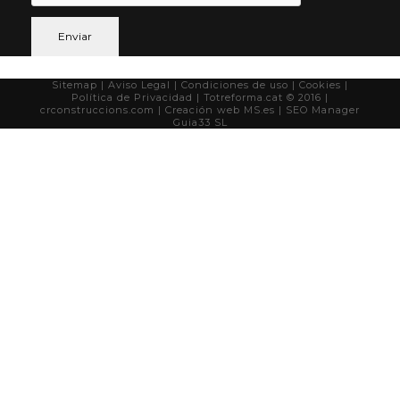
Sitemap
| Aviso Legal
|
Condiciones de uso
|
Cookies
|
Política de Privacidad
| Totreforma.cat © 2016 |
crconstruccions.com
| Creación web
MS.es
| SEO Manager
Guia33 SL