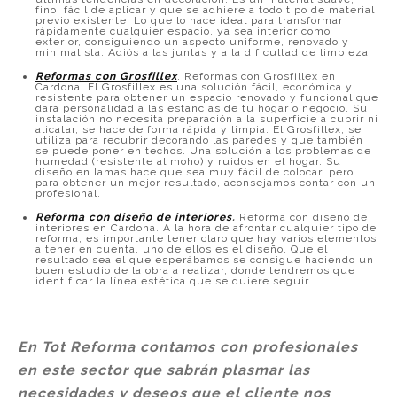
fino, fácil de aplicar y que se adhiere a todo tipo de material
previo existente. Lo que lo hace ideal para transformar
rápidamente cualquier espacio, ya sea interior como
exterior, consiguiendo un aspecto uniforme, renovado y
minimalista. Adiós a las juntas y a la dificultad de limpieza.
Reformas con Grosfillex
. Reformas con Grosfillex en
Cardona, El Grosfillex es una solución fácil, económica y
resistente para obtener un espacio renovado y funcional que
dará personalidad a las estancias de tu hogar o negocio. Su
instalación no necesita preparación a la superficie a cubrir ni
alicatar, se hace de forma rápida y limpia. El Grosfillex, se
utiliza para recubrir decorando las paredes y que también
se puede poner en techos. Una solución a los problemas de
humedad (resistente al moho) y ruidos en el hogar. Su
diseño en lamas hace que sea muy fácil de colocar, pero
para obtener un mejor resultado, aconsejamos contar con un
profesional.
Reforma con diseño de interiores
.
Reforma con diseño de
interiores en Cardona. A la hora de afrontar cualquier tipo de
reforma, es importante tener claro que hay varios elementos
a tener en cuenta, uno de ellos es el diseño. Que el
resultado sea el que esperábamos se consigue haciendo un
buen estudio de la obra a realizar, donde tendremos que
identificar la línea estética que se quiere seguir.
En Tot Reforma contamos con profesionales
en este sector que sabrán plasmar las
necesidades y deseos que el cliente nos