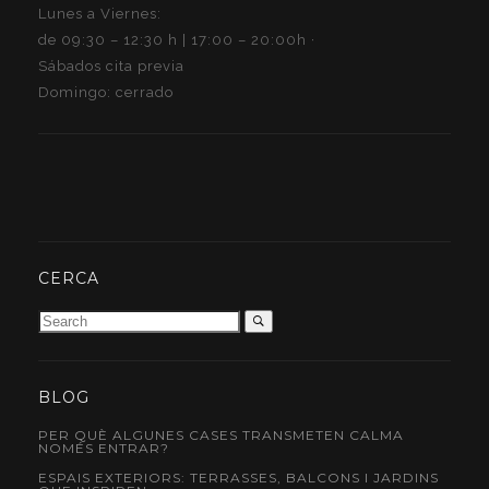
Lunes a Viernes:
de 09:30 – 12:30 h | 17:00 – 20:00h ·
Sábados cita previa
Domingo: cerrado
CERCA
BLOG
PER QUÈ ALGUNES CASES TRANSMETEN CALMA
NOMÉS ENTRAR?
ESPAIS EXTERIORS: TERRASSES, BALCONS I JARDINS