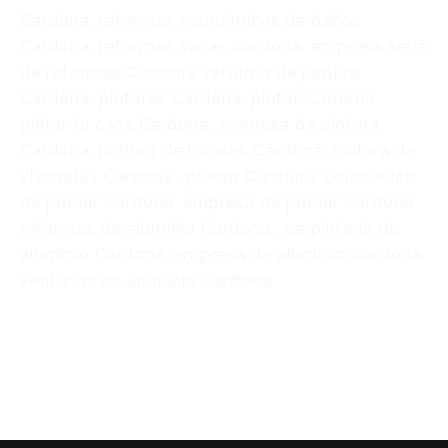
Cardona, reformas económicas de baños
Cardona, reformas serias Cardona, empresa seria
de reformas Cardona, reforma de pintura
Cardona, pintores Cardona, pintor Cardona,
pintar tu casa Cardona, empresa de pintura
Cardona, pintura de locales Cardona, pintura de
viviendas Cardona , pladur Cardona, colocación
de pladur Cardona, empresa de pladur Cardona,
reformas de aluminio Cardona , carpintería de
aluminio Cardona, empresa de aluminio Cardona,
ventanas de aluminio Cardona