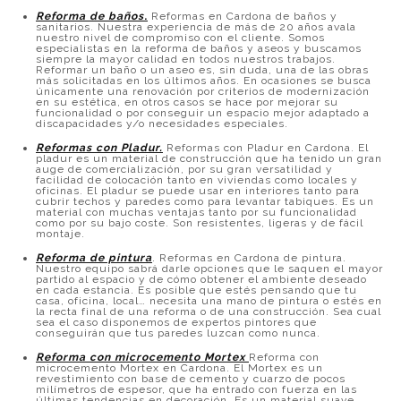
Reforma de baños
.
Reformas en Cardona de baños y
sanitarios. Nuestra experiencia de más de 20 años avala
nuestro nivel de compromiso con el cliente. Somos
especialistas en la reforma de baños y aseos y buscamos
siempre la mayor calidad en todos nuestros trabajos.
Reformar un baño o un aseo es, sin duda, una de las obras
más solicitadas en los últimos años. En ocasiones se busca
únicamente una renovación por criterios de modernización
en su estética, en otros casos se hace por mejorar su
funcionalidad o por conseguir un espacio mejor adaptado a
discapacidades y/o necesidades especiales.
Reformas con Pladur.
Reformas con Pladur en Cardona. El
pladur es un material de construcción que ha tenido un gran
auge de comercialización, por su gran versatilidad y
facilidad de colocación tanto en viviendas como locales y
oficinas. El pladur se puede usar en interiores tanto para
cubrir techos y paredes como para levantar tabiques. Es un
material con muchas ventajas tanto por su funcionalidad
como por su bajo coste. Son resistentes, ligeras y de fácil
montaje.
Reforma de pintura
. Reformas en Cardona de pintura.
Nuestro equipo sabrá darle opciones que le saquen el mayor
partido al espacio y de cómo obtener el ambiente deseado
en cada estancia. Es posible que estés pensando que tu
casa, oficina, local… necesita una mano de pintura o estés en
la recta final de una reforma o de una construcción. Sea cual
sea el caso disponemos de expertos pintores que
conseguirán que tus paredes luzcan como nunca.
Reforma con microcemento Mortex
Reforma con
microcemento Mortex en Cardona. El Mortex es un
revestimiento con base de cemento y cuarzo de pocos
milímetros de espesor, que ha entrado con fuerza en las
últimas tendencias en decoración. Es un material suave,