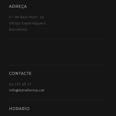
ADREÇA
C/ de Baix Núm. 55
08292 Esparreguera
Barcelona
CONTACTE
93 777 56 17
info@totreforma.cat
HORARIO