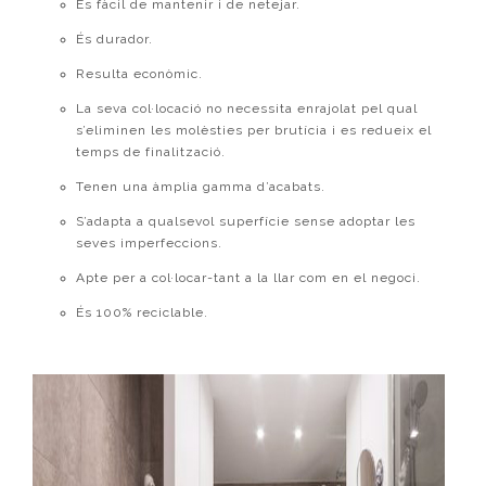
És fàcil de mantenir i de netejar.
És durador.
Resulta econòmic.
La seva col·locació no necessita enrajolat pel qual
s’eliminen les molèsties per brutícia i es redueix el
temps de finalització.
Tenen una àmplia gamma d’acabats.
S’adapta a qualsevol superfície sense adoptar les
seves imperfeccions.
Apte per a col·locar-tant a la llar com en el negoci.
És 100% reciclable.