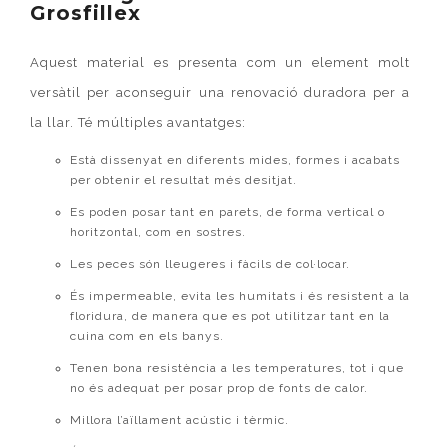
Grosfillex
Aquest material es presenta com un element molt
versàtil per aconseguir una renovació duradora per a
la llar. Té múltiples avantatges:
Està dissenyat en diferents mides, formes i acabats
per obtenir el resultat més desitjat.
Es poden posar tant en parets, de forma vertical o
horitzontal, com en sostres.
Les peces són lleugeres i fàcils de col·locar.
És impermeable, evita les humitats i és resistent a la
floridura, de manera que es pot utilitzar tant en la
cuina com en els banys.
Tenen bona resistència a les temperatures, tot i que
no és adequat per posar prop de fonts de calor.
Millora l’aïllament acústic i tèrmic.