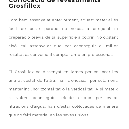
Col·locació de revestiments
Grosfillex
Com hem assenyalat anteriorment, aquest material és
fàcil de posar perquè no necessita enrajolat ni
preparació prèvia de la superfície a cobrir. No obstant
això, cal assenyalar que per aconseguir el millor
resultat és convenient comptar amb un professional.
El
Grosfillex
ve dissenyat en lames per col·locar-les
una al costat de l’altra, han d’encaixar perfectament,
mantenint l’horitzontalitat o la verticalitat. A si mateix
si volem aconseguir l’efecte estanc per evitar
filtracions d’aigua, han d’estar col·locades de manera
que no falti material en les seves unions.