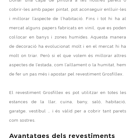
Donar una capa de pintura a les nostres parets o
cobrir-les amb paper pintat, pot aconseguir enlluir-les
i millorar l’aspecte de l’habitació. Fins i tot hi ha al
mercat alguns papers fabricats en vinil, que es poden
col·locar en banys i zones humides. Aquesta manera
de decoració ha evolucionat molt i en el mercat hi ha
molt on triar. Però si el que volem és millorar altres
aspectes de l’estada, com l’aïllament o la humitat, hem
de fer un pas més i apostar pel revestiment Grosfillex.
El revestiment Grosfillex es pot utilitzar en totes les
estances de la llar, cuina, bany, saló, habitació,
garatge, vestíbul … i és vàlid per a cobrir tant parets
com sostres.
Avantatges dels revestiments