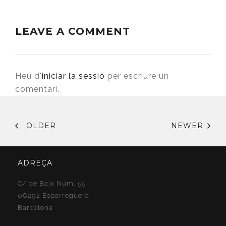
LEAVE A COMMENT
Heu d'
iniciar la sessió
per escriure un
comentari.
OLDER
NEWER
ADREÇA
C/ de Baix Núm. 55
08292 Esparreguera
Barcelona