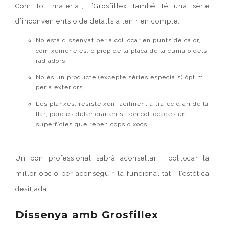
Com tot material,
l’Grosfillex
també té una sèrie
d’inconvenients o de detalls a tenir en compte:
No està dissenyat per a col·locar en punts de calor,
com xemeneies, o prop de la placa de la cuina o dels
radiadors.
No és un producte (excepte sèries especials) òptim
per a exteriors.
Les planxes, resisteixen fàcilment a tràfec diari de la
llar, però es deteriorarien si són col·locades en
superfícies que reben cops o xocs.
Un bon professional sabrà aconsellar i col·locar la
millor opció per aconseguir la funcionalitat i l’estètica
desitjada.
Dissenya amb
Grosfillex